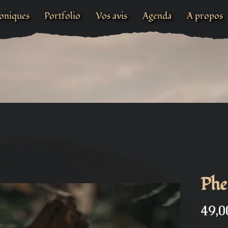
oniques
Portfolio
Vos avis
Agenda
A propos
Phe
49,0