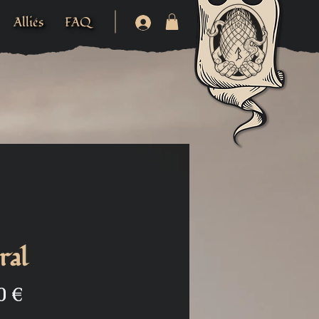
Alliés
FAQ
ral
Prix
0 €