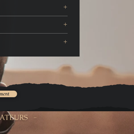
t l'accueillir.
ner la texture.
r été texturé, il a été peint
peuvent légèrement varier en
es teintes.
ement
ÉATEURS -