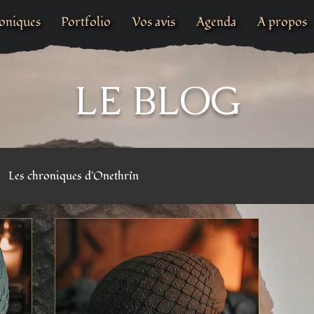
oniques
Portfolio
Vos avis
Agenda
A propos
LE BLOG
Les chroniques d'Onethrîn