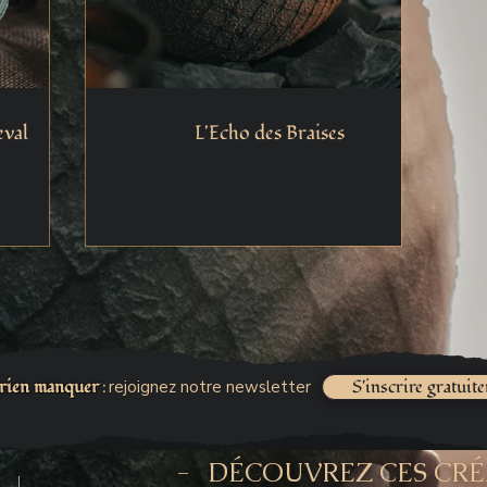
val
L'Echo des Braises
 rien manquer
S'inscrire gratuit
rejoignez notre newsletter
:
- DÉCOUVREZ CES CR