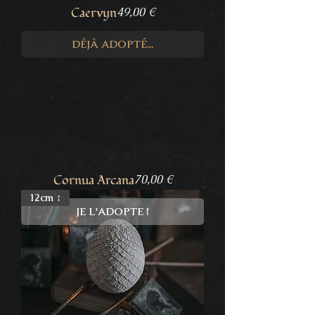
Prix
Caervyn
49,00 €
DÉJÀ ADOPTÉ...
Prix
Cornua Arcana
70,00 €
12cm ↕
JE L'ADOPTE !