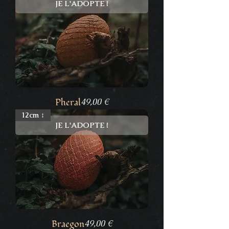
JE L'ADOPTE !
Prix
Pheral
49,00 €
12cm ↕
JE L'ADOPTE !
Prix
Braegon
49,00 €