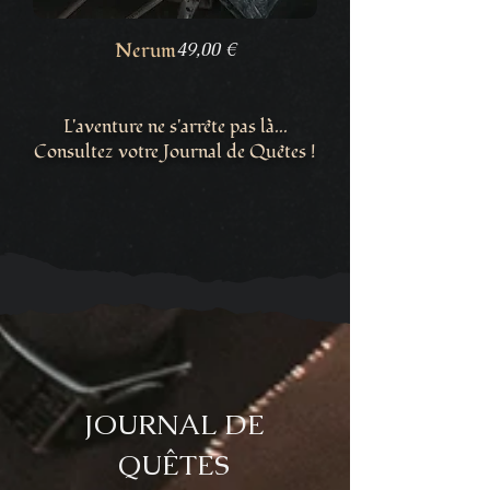
Prix
Nerum
49,00 €
L'aventure ne s'arrête pas là...
Consultez votre Journal de Quêtes !
JOURNAL DE
QUÊTES