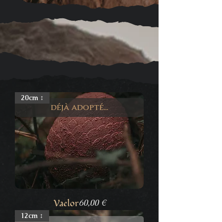
20cm ↕
DÉJÀ ADOPTÉ...
Prix
Vaelor
60,00 €
12cm ↕