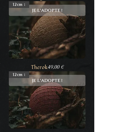
12cm ↕
JE L'ADOPTE !
Prix
Therok
49,00 €
12cm ↕
JE L'ADOPTE !