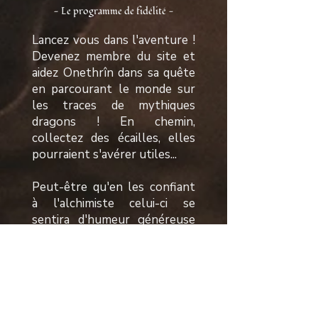
- Le programme de fidélité -
Lancez vous dans l'aventure !
Devenez membre du site et
aidez Onethrîn dans sa quête
en parcourant le monde sur
les traces de mythiques
dragons ! En chemin,
collectez des écailles, elles
pourraient s'avérer utiles...
Peut-être qu'en les confiant
à l'alchimiste celui-ci se
sentira d'humeur généreuse
et vous gratifiera d'une
récompense en retour ?
Plus d'informations