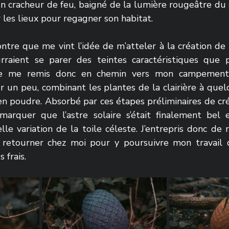
 un cracheur de feu, baigné de la lumière rougeâtre du s
 les lieux pour regagner son habitat.
ontre que me vint l’idée de m’atteler à la création de
raient se parer des teintes caractéristiques que p
 Je me remis donc en chemin vers mon campement
er un peu, combinant les plantes de la clairière à que
en poudre. Absorbé par ces étapes préliminaires de créa
arquer que l’astre solaire s’était finalement bel e
lle variation de la toile céleste. J’entrepris donc de
 retourner chez moi pour y poursuivre mon travail d
 frais.