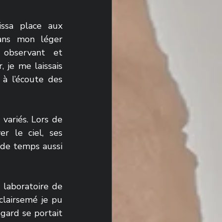
ssa place aux 
ans mon léger 
observant et 
 je me laissais 
à l’écoute des 
variés. Lors de 
r le ciel, ses 
 de temps aussi 
aboratoire de 
lairsemé je pu 
gard se portait 