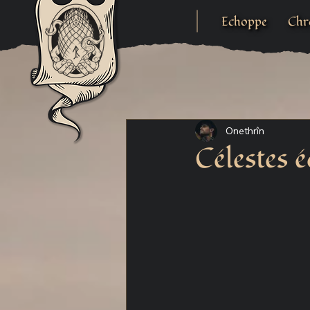
Echoppe
Chr
Onethrîn
Célestes é