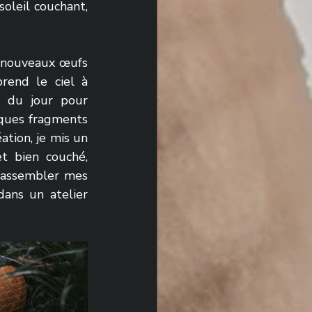
oleil couchant, 
 nouveaux œufs 
rend le ciel à 
 du jour pour 
lques fragments 
tion, je mis un 
t bien couché, 
 rassembler mes 
ans un atelier 