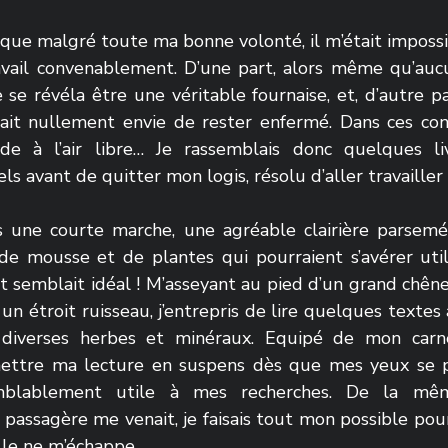
t que malgré toute ma bonne volonté, il m’était impossi
ail convenablement. D’une part, alors même qu’aucun
 se révéla être une véritable fournaise, et, d’autre par
t nullement envie de rester enfermé. Dans ces condi
e à l’air libre… Je rassemblais donc quelques liv
s avant de quitter mon logis, résolu d’aller travailler à
s une courte marche, une agréable clairière parsem
e mousse et de plantes qui pourraient s’avérer utiles,
oit semblait idéal ! M’asseyant au pied d’un grand chêne
un étroit ruisseau, j’entrepris de lire quelques textes a
diverses herbes et minéraux. Equipé de mon carnet,
ttre ma lecture en suspens dès que mes yeux se po
mblablement utile à mes recherches. De la même
passagère me venait, je faisais tout mon possible pour
lle ne m’échappe. 