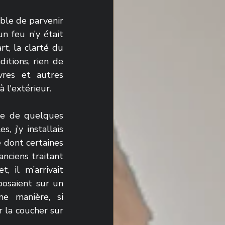
ble de parvenir 
 feu n’y était 
t, la clarté du 
tions, rien de 
res et autres 
 l'extérieur. 
ée de quelques 
 j’y installais 
 dont certaines 
nciens traitant 
 il m’arrivait 
saient sur un 
 manière, si 
 la coucher sur 