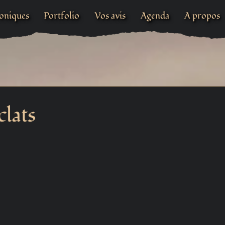
oniques
Portfolio
Vos avis
Agenda
A propos
clats