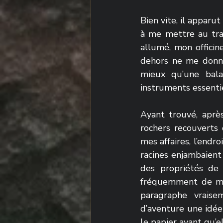
Bien vite, il apparu
à me mettre au trav
allumé, mon officine
dehors ne me donnai
mieux qu’une balad
instruments essentiel
Ayant trouvé, aprè
rochers recouverts d
mes affaires, l’endr
racines enjambaient 
des propriétés de 
fréquemment de me
paragraphe vraise
d’aventure une idée 
le papier avant qu’e