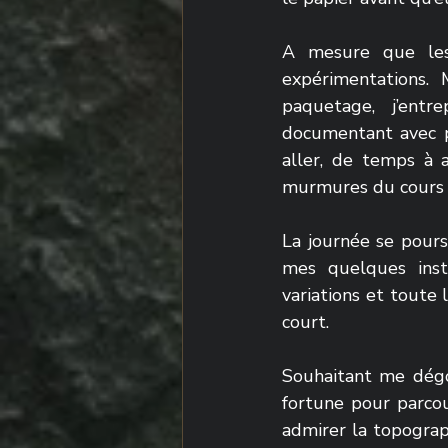
A mesure que les 
expérimentations. 
paquetage, j’entr
documentant avec pré
aller, de temps à a
murmures du cours d
La journée se poursu
mes quelques insta
variations et toute 
court.
Souhaitant me dégo
fortune pour parcou
admirer la topograph