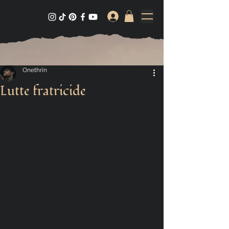
Onethrîn
Lutte fratricide