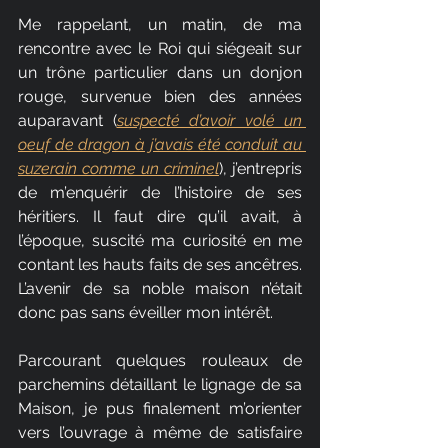
Me rappelant, un matin, de ma 
rencontre avec le Roi qui siégeait sur 
un trône particulier dans un donjon 
rouge, survenue bien des années 
auparavant (
suspecté d’avoir volé un 
oeuf de dragon à j’avais été conduit 
au 
suzerain comme un criminel
), j’entrepris 
de m’enquérir de l’histoire de ses 
héritiers. Il faut dire qu’il avait, à 
l’époque, suscité ma curiosité en me 
contant les hauts faits de ses ancêtres. 
L’avenir de sa noble maison n’était 
donc pas sans éveiller mon intérêt.
Parcourant quelques rouleaux de 
parchemins détaillant le lignage de sa 
Maison, je pus finalement m’orienter 
vers l’ouvrage à même de satisfaire 