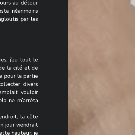
tours au détour 
esta néanmoins 
gloutis par les 
, j’eu tout le 
e la cité et de 
pour la partie 
ollecter divers 
mblait vouloir 
la ne m’arrêta 
droit, la côte 
n jour viendrait 
tte hauteur, je 