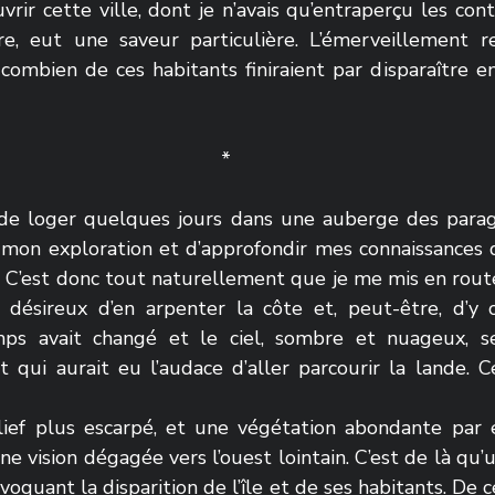
vrir cette ville, dont je n’avais qu’entraperçu les con
re, eut une saveur particulière. L’émerveillement r
 combien de ces habitants finiraient par disparaître en
*
 de loger quelques jours dans une auberge des parages
e mon exploration et d’approfondir mes connaissances d
 C’est donc tout naturellement que je me mis en route 
e, désireux d’en arpenter la côte et, peut-être, d’y c
mps avait changé et le ciel, sombre et nuageux, se
 qui aurait eu l’audace d’aller parcourir la lande. Ce
ef plus escarpé, et une végétation abondante par en
ne vision dégagée vers l’ouest lointain. C’est de là qu’u
oquant la disparition de l’île et de ses habitants. De ce