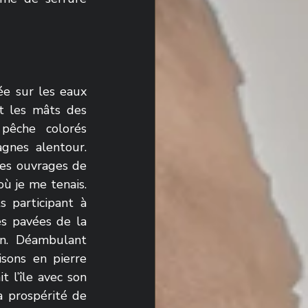
ée sur les eaux 
t les mâts des 
pêche colorés 
gnes alentour. 
ues ouvrages de 
ù je me tenais. 
participant à 
s pavées de la 
n. Déambulant 
sons en pierre 
 l’île avec son 
 prospérité de 