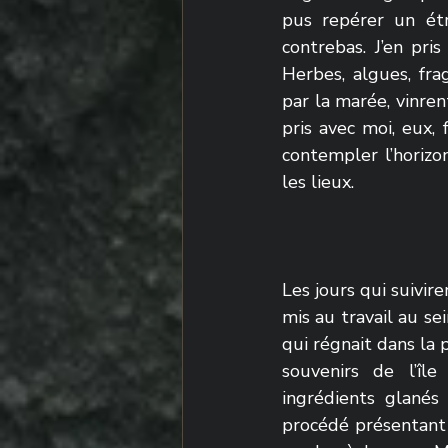
pus repérer un étr
contrebas. J’en pris
Herbes, algues, fra
par la marée, vinren
pris avec moi, eux,
contempler l’horizo
les lieux.
Les jours qui suivir
mis au travail au sei
qui régnait dans la p
souvenirs de l’îl
ingrédients glané
procédé présentant t