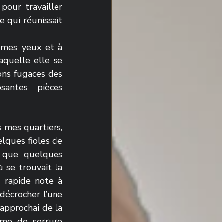
our travailler 
 qui réunissait 
 mes yeux et à 
aquelle elle se 
ions fugaces des 
antes pièces 
 mes quartiers, 
lques fioles de 
 que quelques 
se trouvait la 
 rapide note à 
décrocher l’une 
approchai de la 
me de serrure 