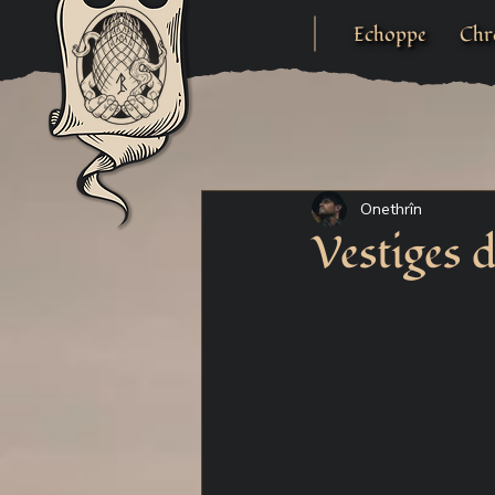
Echoppe
Chr
Onethrîn
Vestiges d