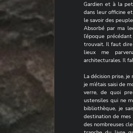
Gardien et à la pet
dans leur officine e
le savoir des peuple
Absorbé par ma lect
l’époque précédant s
trouvait. Il faut dir
lieux me parvena
architecturales. Il fa
La décision prise, j
je m’étais saisi de 
verre, de quoi pre
ustensiles qui ne m
bibliothèque, je sa
destination de mes h
des nombreuses clefs
tranche du livre q