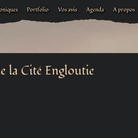
oniques
Portfolio
Vos avis
Agenda
A propos
e la Cité Engloutie