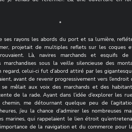
*
de ses rayons les abords du port et sa lumière, reflét
 mer, projetait de multiples reflets sur les coques e
rouvaient. Là, navires marchands et esquifs de 
s marchandises sous la veille silencieuse des monta
 regard, celui-ci fut d’abord attiré par les gigantesq
laient, avant de revenir progressivement vers l’endroit o
se mêlait aux voix des marchands et des habitants 
cente de la rade. Ayant dans l’idée d’explorer les rue
n chemin, me détournant quelque peu de l’agitatio
heures, j’eu la chance d’admirer les nombreuses mai
 marines, qui rappelaient le lien étroit qu’entretenait
'importance de la navigation et du commerce pour la