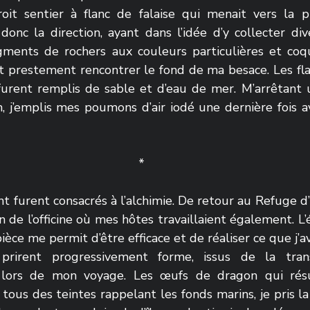
oit sentier à flanc de falaise qui menait vers la p
 donc la direction, ayant dans l’idée d’y collecter dive
gments de rochers aux couleurs particulières et coqui
t prestement rencontrer le fond de ma besace. Les flac
 furent remplis de sable et d’eau de mer. M’arrêtant u
n, j’emplis mes poumons d’air iodé une dernière fois a
*
ent furent consacrés à l’alchimie. De retour au Refuge d’
n de l’officine où mes hôtes travaillaient également. L’
ièce me permit d’être efficace et de réaliser ce que j’av
e prirent progressivement forme, issus de la tran
s lors de mon voyage. Les œufs de dragon qui résu
ous des teintes rappelant les fonds marins, je pris la 