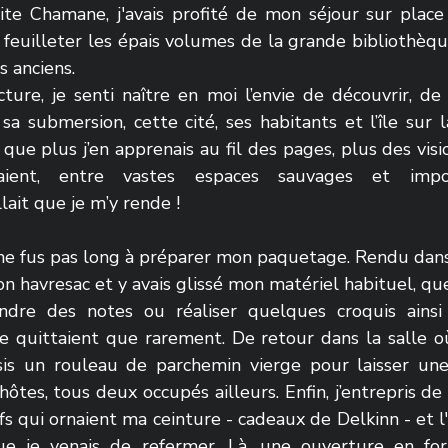
ite Chamane, j'avais profité de mon séjour sur place p
t feuilleter les épais volumes de la grande bibliothèque
s anciens.
ure, je senti naître en moi l’envie de découvrir, de
a submersion, cette cité, ses habitants et l’île sur l
e que plus j’en apprenais au fil des pages, plus des vis
ient, entre vastes espaces sauvages et impos
llait que je m’y rende !
e ne fus pas long à préparer mon paquetage. Rendu dans
mon havresac et y avais glissé mon matériel habituel, que
ndre des notes ou réaliser quelques croquis ainsi
e quittaient que rarement. De retour dans la salle où 
isis un rouleau de parchemin vierge pour laisser une
ôtes, tous deux occupés ailleurs. Enfin, j’entrepris de 
 qui ornaient ma ceinture - cadeaux de Delkinn - et l'
ue je venais de refermer. Là, une ouverture en for