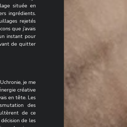
lage située en 
rs ingrédients. 
llages rejetés 
ons que j’avais 
n instant pour 
vant de quitter 
Uchronie, je me 
énergie créative 
ais en tête. Les 
smutation des 
ltèrent de ce 
décision de les 